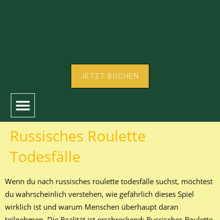
JETZT BUCHEN
Russisches Roulette
PREISE / ANGEBOTE FÜR 2026
Todesfälle
Wenn du nach russisches roulette todesfälle suchst, möchtest
du wahrscheinlich verstehen, wie gefährlich dieses Spiel
wirklich ist und warum Menschen überhaupt daran
teilnehmen. Die Realität ist erschreckend: Russisches Roulette