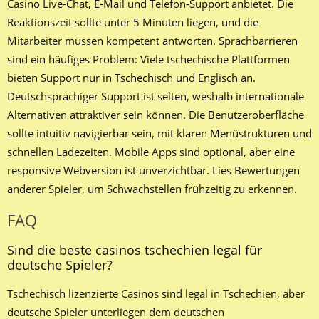
Casino Live-Chat, E-Mail und Telefon-Support anbietet. Die
Reaktionszeit sollte unter 5 Minuten liegen, und die
Mitarbeiter müssen kompetent antworten. Sprachbarrieren
sind ein häufiges Problem: Viele tschechische Plattformen
bieten Support nur in Tschechisch und Englisch an.
Deutschsprachiger Support ist selten, weshalb internationale
Alternativen attraktiver sein können. Die Benutzeroberfläche
sollte intuitiv navigierbar sein, mit klaren Menüstrukturen und
schnellen Ladezeiten. Mobile Apps sind optional, aber eine
responsive Webversion ist unverzichtbar. Lies Bewertungen
anderer Spieler, um Schwachstellen frühzeitig zu erkennen.
FAQ
Sind die beste casinos tschechien legal für
deutsche Spieler?
Tschechisch lizenzierte Casinos sind legal in Tschechien, aber
deutsche Spieler unterliegen dem deutschen