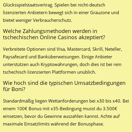
Glücksspielstaatsvertrag. Spielen bei nicht-deutsch
lizenzierten Anbietern bewegt sich in einer Grauzone und
bietet weniger Verbraucherschutz.
Welche Zahlungsmethoden werden in
tschechischen Online Casinos akzeptiert?
Verbreitete Optionen sind Visa, Mastercard, Skrill, Neteller,
Paysafecard und Banküberweisungen. Einige Anbieter
unterstützen auch Kryptowährungen, doch dies ist bei rein
tschechisch lizenzierten Plattformen unüblich.
Wie hoch sind die typischen Umsatzbedingungen
für Boni?
Standardmäßig liegen Wettanforderungen bei x30 bis x40. Bei
einem 100€ Bonus mit x35-Bedingung musst du 3.500€
einsetzen, bevor du Gewinne auszahlen kannst. Achte auf
maximale Einsatzlimits während der Bonusphase.