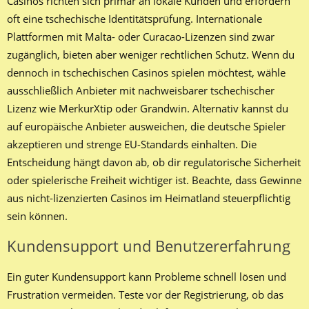
Casinos richten sich primär an lokale Kunden und erfordern
oft eine tschechische Identitätsprüfung. Internationale
Plattformen mit Malta- oder Curacao-Lizenzen sind zwar
zugänglich, bieten aber weniger rechtlichen Schutz. Wenn du
dennoch in tschechischen Casinos spielen möchtest, wähle
ausschließlich Anbieter mit nachweisbarer tschechischer
Lizenz wie MerkurXtip oder Grandwin. Alternativ kannst du
auf europäische Anbieter ausweichen, die deutsche Spieler
akzeptieren und strenge EU-Standards einhalten. Die
Entscheidung hängt davon ab, ob dir regulatorische Sicherheit
oder spielerische Freiheit wichtiger ist. Beachte, dass Gewinne
aus nicht-lizenzierten Casinos im Heimatland steuerpflichtig
sein können.
Kundensupport und Benutzererfahrung
Ein guter Kundensupport kann Probleme schnell lösen und
Frustration vermeiden. Teste vor der Registrierung, ob das