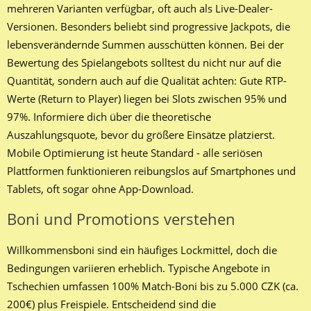
mehreren Varianten verfügbar, oft auch als Live-Dealer-
Versionen. Besonders beliebt sind progressive Jackpots, die
lebensverändernde Summen ausschütten können. Bei der
Bewertung des Spielangebots solltest du nicht nur auf die
Quantität, sondern auch auf die Qualität achten: Gute RTP-
Werte (Return to Player) liegen bei Slots zwischen 95% und
97%. Informiere dich über die theoretische
Auszahlungsquote, bevor du größere Einsätze platzierst.
Mobile Optimierung ist heute Standard - alle seriösen
Plattformen funktionieren reibungslos auf Smartphones und
Tablets, oft sogar ohne App-Download.
Boni und Promotions verstehen
Willkommensboni sind ein häufiges Lockmittel, doch die
Bedingungen variieren erheblich. Typische Angebote in
Tschechien umfassen 100% Match-Boni bis zu 5.000 CZK (ca.
200€) plus Freispiele. Entscheidend sind die